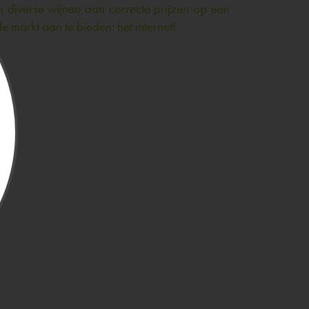
 diverse wijnen aan correcte prijzen op een
e markt aan te bieden: het internet!