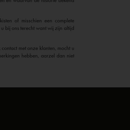
en en waarvan de historie bekend
 kisten of misschien een complete
 bij ons terecht want wij zijn altijd
 contact met onze klanten, mocht u
merkingen hebben, aarzel dan niet