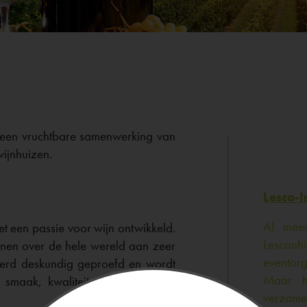
j een vruchtbare samenwerking van
wijnhuizen.
Lesco-I
Al mee
 een passie voor wijn ontwikkeld.
Lescouhi
nen over de hele wereld aan zeer
eventorg
 werd deskundig geproefd en wordt
Maar h
 smaak, kwaliteit-prijsverhouding,
verzame